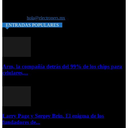
Somos tu revista de tecnología con las últimas novedades de la
región. Suscribite a nuestro newsletter para recibir información todas
las semanas.
Contáctanos:
hola@electroners.mx
ENTRADAS POPULARES
Arm, la compañía detrás del 99% de los chips para
celulares,...
15 enero, 2024
Larry Page y Sergey Brin. El enigma de los
fundadores de...