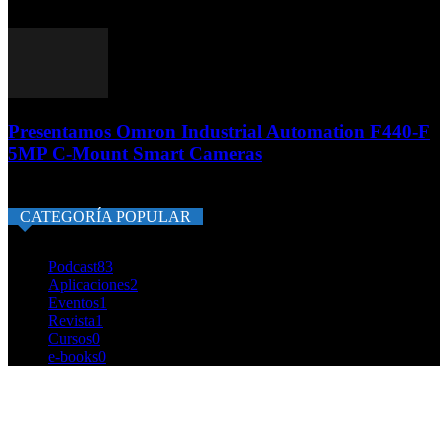
12 noviembre, 2023
Presentamos Omron Industrial Automation F440-F
5MP C-Mount Smart Cameras
6 enero, 2024
CATEGORÍA POPULAR
Podcast
83
Aplicaciones
2
Eventos
1
Revista
1
Cursos
0
e-books
0